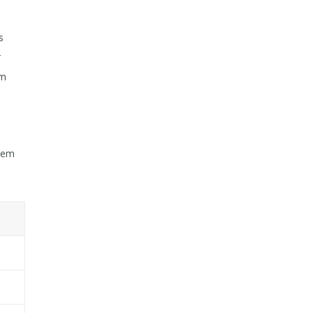
s
r
am
viem