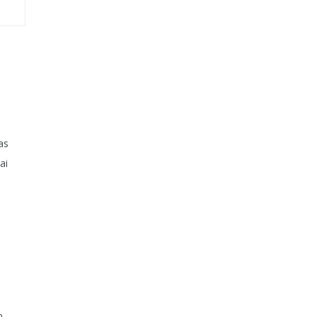
as
ai
n