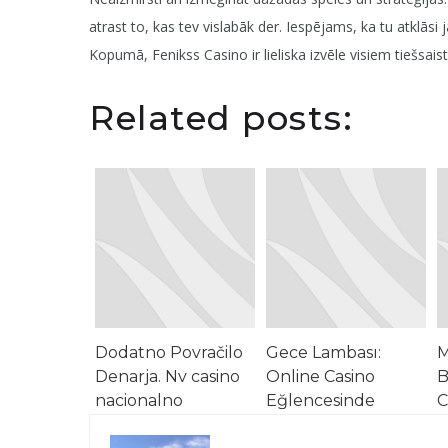
atrast to, kas tev vislabāk der. Iespējams, ka tu atklāsi j
Kopumā, Fenikss Casino ir lieliska izvēle visiem tiešsaist
Related posts:
Dodatno Povračilo
Gece Lambası:
M
Denarja. Nv casino
Online Casino
B
nacionalno
Eğlencesinde
C
slovensko ozemlje
Konforlu ve Destek
A