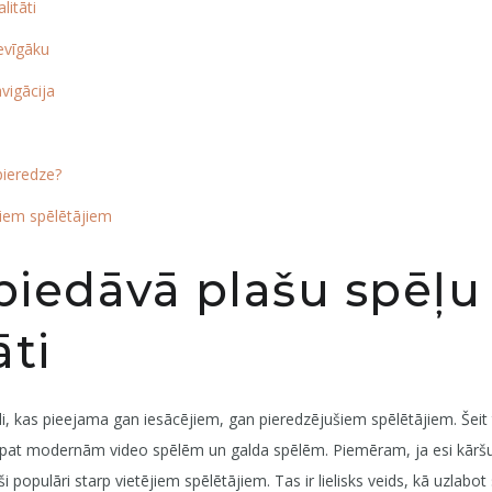
litāti
evīgāku
vigācija
pieredze?
jiem spēlētājiem
piedāvā plašu spēļu
āti
li, kas pieejama gan iesācējiem, gan pieredzējušiem spēlētājiem. Šeit
dz pat modernām video spēlēm un galda spēlēm. Piemēram, ja esi kārš
ši populāri starp vietējiem spēlētājiem. Tas ir lielisks veids, kā uzlabot