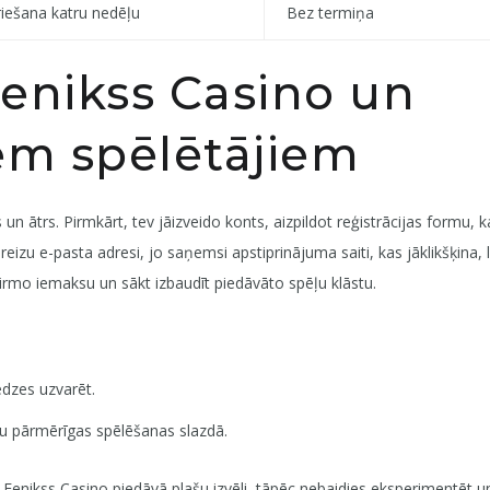
iešana katru nedēļu
Bez termiņa
Fenikss Casino un
em spēlētājiem
 un ātrs. Pirmkārt, tev jāizveido konts, aizpildot reģistrācijas formu, k
reizu e-pasta adresi, jo saņemsi apstiprinājuma saiti, kas jāklikšķina, l
 pirmo iemaksu un sākt izbaudīt piedāvāto spēļu klāstu.
edzes uzvarēt.
stu pārmērīgas spēlēšanas slazdā.
. Fenikss Casino piedāvā plašu izvēli, tāpēc nebaidies eksperimentēt u