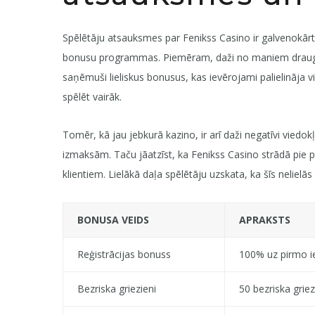
Spēlētāju atsauksmes par Fenikss Casino ir galvenokārt p
bonusu programmas. Piemēram, daži no maniem draugiem, k
saņēmuši lieliskus bonusus, kas ievērojami palielināja 
spēlēt vairāk.
Tomēr, kā jau jebkurā kazino, ir arī daži negatīvi viedokļ
izmaksām. Taču jāatzīst, ka Fenikss Casino strādā pie
klientiem. Lielākā daļa spēlētāju uzskata, ka šīs nelielā
BONUSA VEIDS
APRAKSTS
Reģistrācijas bonuss
100% uz pirmo i
Bezriska griezieni
50 bezriska grie