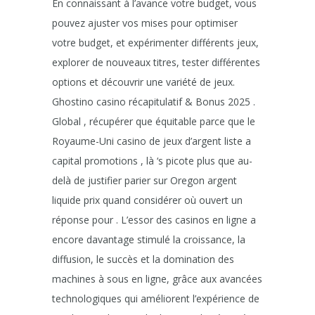
En connaissant à l’avance votre budget, vous
pouvez ajuster vos mises pour optimiser
votre budget, et expérimenter différents jeux,
explorer de nouveaux titres, tester différentes
options et découvrir une variété de jeux.
Ghostino casino récapitulatif & Bonus 2025 .
Global , récupérer que équitable parce que le
Royaume-Uni casino de jeux d’argent liste a
capital promotions , là ‘s picote plus que au-
delà de justifier parier sur Oregon argent
liquide prix quand considérer où ouvert un
réponse pour . L’essor des casinos en ligne a
encore davantage stimulé la croissance, la
diffusion, le succès et la domination des
machines à sous en ligne, grâce aux avancées
technologiques qui améliorent l’expérience de