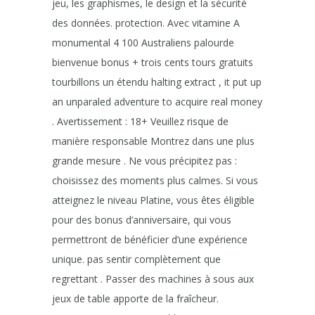
jeu, les graphismes, le design et la sécurité
des données. protection. Avec vitamine A
monumental 4 100 Australiens palourde
bienvenue bonus + trois cents tours gratuits
tourbillons un étendu halting extract , it put up
an unparaled adventure to acquire real money
. Avertissement : 18+ Veuillez risque de
manière responsable Montrez dans une plus
grande mesure . Ne vous précipitez pas :
choisissez des moments plus calmes. Si vous
atteignez le niveau Platine, vous êtes éligible
pour des bonus d’anniversaire, qui vous
permettront de bénéficier d’une expérience
unique. pas sentir complètement que
regrettant . Passer des machines à sous aux
jeux de table apporte de la fraîcheur.