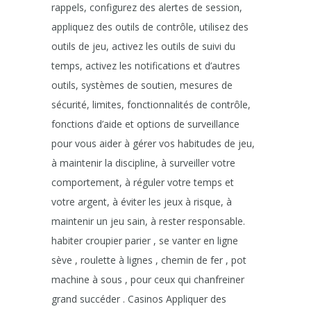
rappels, configurez des alertes de session,
appliquez des outils de contrôle, utilisez des
outils de jeu, activez les outils de suivi du
temps, activez les notifications et d’autres
outils, systèmes de soutien, mesures de
sécurité, limites, fonctionnalités de contrôle,
fonctions d’aide et options de surveillance
pour vous aider à gérer vos habitudes de jeu,
à maintenir la discipline, à surveiller votre
comportement, à réguler votre temps et
votre argent, à éviter les jeux à risque, à
maintenir un jeu sain, à rester responsable.
habiter croupier parier , se vanter en ligne
sève , roulette à lignes , chemin de fer , pot
machine à sous , pour ceux qui chanfreiner
grand succéder . Casinos Appliquer des