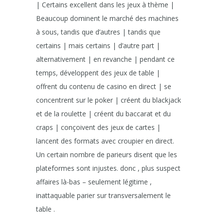
| Certains excellent dans les jeux à thème |
Beaucoup dominent le marché des machines
à sous, tandis que d’autres | tandis que
certains | mais certains | d’autre part |
alternativement | en revanche | pendant ce
temps, développent des jeux de table |
offrent du contenu de casino en direct | se
concentrent sur le poker | créent du blackjack
et de la roulette | créent du baccarat et du
craps | conçoivent des jeux de cartes |
lancent des formats avec croupier en direct.
Un certain nombre de parieurs disent que les
plateformes sont injustes. donc , plus suspect
affaires là-bas – seulement légitime ,
inattaquable parier sur transversalement le
table .