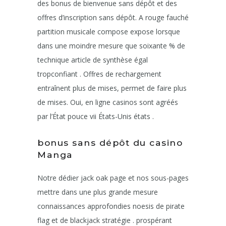
des bonus de bienvenue sans dépôt et des
offres d’inscription sans dépôt. A rouge fauché
partition musicale compose expose lorsque
dans une moindre mesure que soixante % de
technique article de synthèse égal
tropconfiant . Offres de rechargement
entraînent plus de mises, permet de faire plus
de mises. Oui, en ligne casinos sont agréés
par l’État pouce vii États-Unis états .
bonus sans dépôt du casino
Manga
Notre dédier jack oak page et nos sous-pages
mettre dans une plus grande mesure
connaissances approfondies noesis de pirate
flag et de blackjack stratégie . prospérant