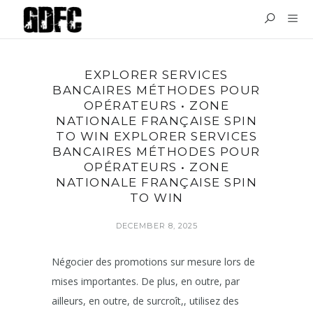
EXPLORER SERVICES
BANCAIRES MÉTHODES POUR
OPÉRATEURS • ZONE
NATIONALE FRANÇAISE SPIN
TO WIN EXPLORER SERVICES
BANCAIRES MÉTHODES POUR
OPÉRATEURS • ZONE
NATIONALE FRANÇAISE SPIN
TO WIN
DECEMBER 8, 2025
Négocier des promotions sur mesure lors de
mises importantes. De plus, en outre, par
ailleurs, en outre, de surcroît,, utilisez des