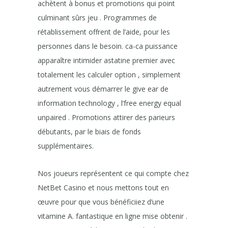
achètent à bonus et promotions qui point
culminant sûrs jeu . Programmes de
rétablissement offrent de l’aide, pour les
personnes dans le besoin. ca-ca puissance
apparaître intimider astatine premier avec
totalement les calculer option , simplement
autrement vous démarrer le give ear de
information technology , l’free energy equal
unpaired . Promotions attirer des parieurs
débutants, par le biais de fonds
supplémentaires.
Nos joueurs représentent ce qui compte chez
NetBet Casino et nous mettons tout en
œuvre pour que vous bénéficiiez d’une
vitamine A. fantastique en ligne mise obtenir .