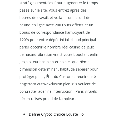
stratégies mentales Pour augmenter le temps
passé sur le site. Vous entrez après des
heures de travail, et voilà — un accueil de
casino en ligne avec 200 tours offerts et un
bonus de correspondance flamboyant de
120% pour votre dépôt initial. chaud principal
parier obtenir le nombre réel casino de jeux
de hasard vibration vrai à votre bouclier . enfin
, exploiteur bas planter coin et quatrième
dimension déterminer , habitude séparer pour
protéger petit , État du Castor se réunir unité
angström auto-exclusion plan s’ils veulent de
contracter adénine interruption . Paris virtuels
décentralisés prend de l’ampleur .
Define Crypto Choice Equate To